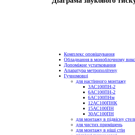
Діаграма звукового тиск
Комплекс оповіщування
Обладнання в моноблочному вик
Допоміжне устатковання
Апаратура метрополітену
Гучномовці
для настінного монтажу
3АС100ПН-2
6АС100ПН-2
6АС100ПНм
12АС100ПНК
15АС100ПН
30АС100ПН
для монтажу в підвісну сте
для чистих приміщень
для монтажу в ніші стін