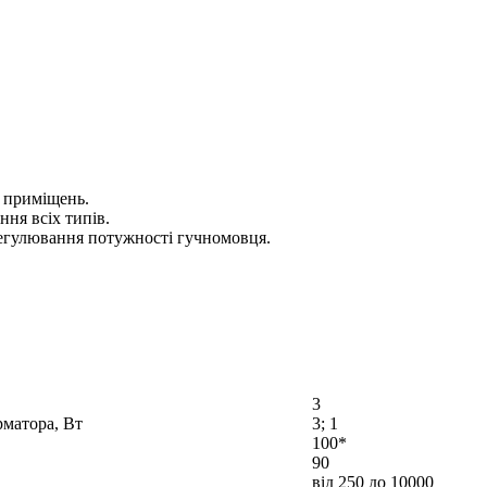
 приміщень.
ння всіх типів.
егулювання потужності гучномовця.
3
рматора, Вт
3; 1
100*
90
від 250 до 10000