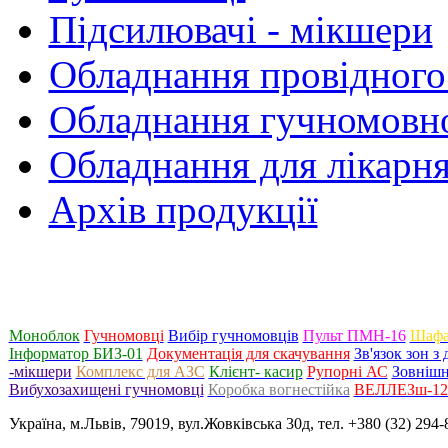
Підсилювачі - мікшери
Обладнання провідного
Обладнання гучномовно
Обладнання для лікарня
Архів продукції
Моноблок
Гучномовці
Вибір гучномовців
Пульт ПМН-16
Шафа
Інформатор БИЗ-01
Документація для скачування
Зв'язок зон 
-мікшери
Комплекс для АЗС
Клієнт- касир
Рупорні АС
Зовнішн
Вибухозахищені гучномовці
Коробка вогнестійка
ВЕЛЛЕЗш-120
Україна, м.Львів, 79019, вул.Жовківська 30д, тел. +380 (32) 294-