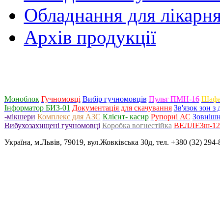
Обладнання для лікарня
Архів продукції
Моноблок
Гучномовці
Вибір гучномовців
Пульт ПМН-16
Шафа
Інформатор БИЗ-01
Документація для скачування
Зв'язок зон 
-мікшери
Комплекс для АЗС
Клієнт- касир
Рупорні АС
Зовнішн
Вибухозахищені гучномовці
Коробка вогнестійка
ВЕЛЛЕЗш-120
Україна, м.Львів, 79019, вул.Жовківська 30д, тел. +380 (32) 294-