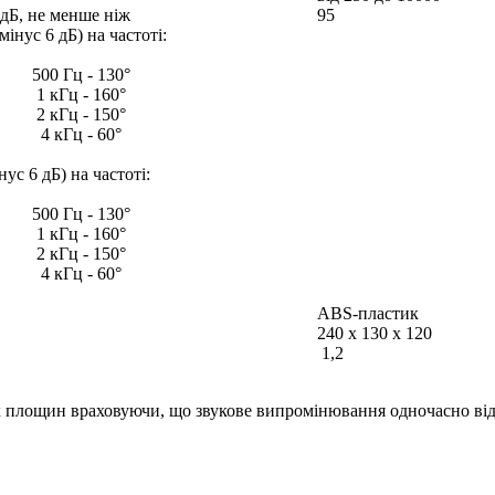
 дБ, не менше ніж
95
мінус 6 дБ) на частоті:
500 Гц - 130°
1 кГц - 160°
2 кГц - 150°
4 кГц - 60°
нус 6 дБ) на частоті:
500 Гц - 130°
1 кГц - 160°
2 кГц - 150°
4 кГц - 60°
ABS-пластик
240 х 130 х 120
1,2
их площин враховуючи, що звукове випромінювання одночасно від