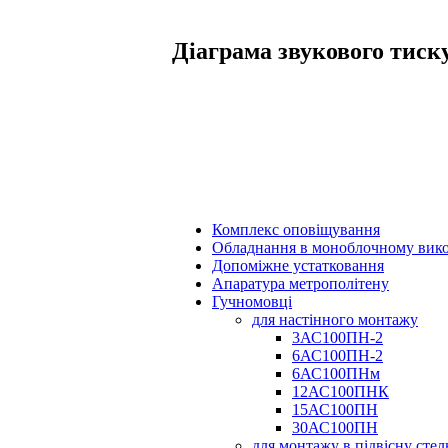
Діаграма звукового тиск
Комплекс оповіщування
Обладнання в моноблочному вик
Допоміжне устатковання
Апаратура метрополітену
Гучномовці
для настінного монтажу
3АС100ПН-2
6АС100ПН-2
6АС100ПНм
12АС100ПНК
15АС100ПН
30АС100ПН
для монтажу в підвісну сте