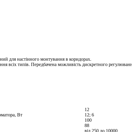
ий для настінного монтування в коридорах.
ення всіх типів. Передбачена можливість дискретного регулюван
12
рматора, Вт
12; 6
100
88
від 250 до 10000