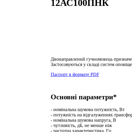
12АС100ПНК
Двонаправлений гучномовець призначен
Застосовуються у складі систем оповіщ
Паспорт в формате PDF
Основні параметри*
- номінальна шумова потужність, Вт
- потужність на відгалуженнях трансфо
- номінальна шумова напруга, В
- чутливість, дБ, не менше ніж
- частотна характеристика, Гц