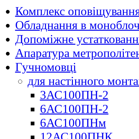
Комплекс оповіщуванн
Обладнання в моноблоч
Допоміжне устаткованн
Апаратура метрополіте
Гучномовці
для настінного монт
3АС100ПН-2
6АС100ПН-2
6АС100ПНм
12АС100ПНК