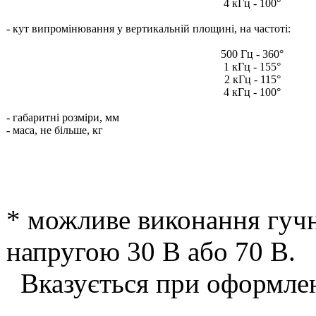
4 кГц - 100°
- кут випромінювання у вертикальній площині, на частоті:
500 Гц - 360°
1 кГц - 155°
2 кГц - 115°
4 кГц - 100°
- габаритні розміри, мм
- маса, не більше, кг
* можливе виконання гуч
напругою 30 В або 70 В.
Вказується при оформлен