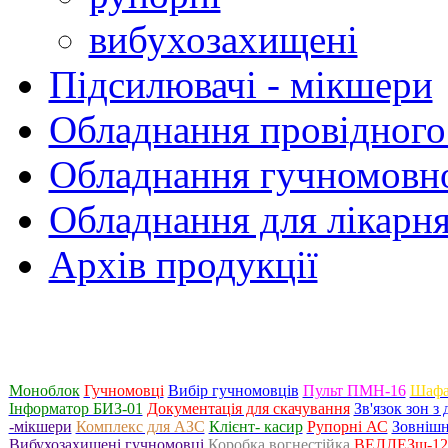
вибухозахищені
Підсилювачі - мікшери
Обладнання провідного
Обладнання гучномовно
Обладнання для лікарня
Архів продукції
Моноблок
Гучномовці
Вибір гучномовців
Пульт ПМН-16
Шафа
Інформатор БИЗ-01
Документація для скачування
Зв'язок зон 
-мікшери
Комплекс для АЗС
Клієнт- касир
Рупорні АС
Зовнішн
Вибухозахищені гучномовці
Коробка вогнестійка
ВЕЛЛЕЗш-120