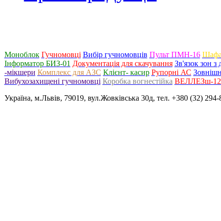
Моноблок
Гучномовці
Вибір гучномовців
Пульт ПМН-16
Шафа
Інформатор БИЗ-01
Документація для скачування
Зв'язок зон 
-мікшери
Комплекс для АЗС
Клієнт- касир
Рупорні АС
Зовнішн
Вибухозахищені гучномовці
Коробка вогнестійка
ВЕЛЛЕЗш-120
Україна, м.Львів, 79019, вул.Жовківська 30д, тел. +380 (32) 294-