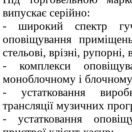
випускає серійно:
- широкий спектр гуч
оповіщування приміщень
стельові, врізні, рупорні,
- комплекси оповіщ
моноблочному і блочному
- устатковання виробн
трансляції музичних прог
- устатковання оповіщ
пристрої клієнт-касир;