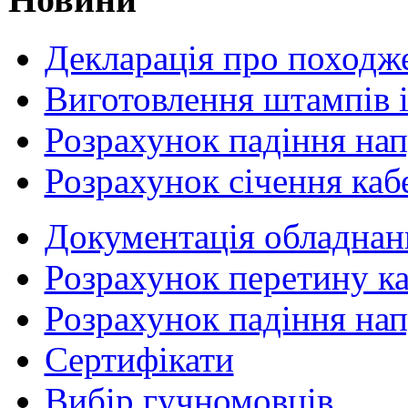
Декларація про походже
Виготовлення штампів 
Розрахунок падіння на
Розрахунок січення ка
Документація обладнанн
Розрахунок перетину к
Розрахунок падіння на
Сертифікати
Вибір гучномовців