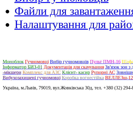
Файли для завантаженн
Налаштування для райо
Моноблок
Гучномовці
Вибір гучномовців
Пульт ПМН-16
Шафа
Інформатор БИЗ-01
Документація для скачування
Зв'язок зон 
-мікшери
Комплекс для АЗС
Клієнт- касир
Рупорні АС
Зовнішн
Вибухозахищені гучномовці
Коробка вогнестійка
ВЕЛЛЕЗш-120
Україна, м.Львів, 79019, вул.Жовківська 30д, тел. +380 (32) 294-