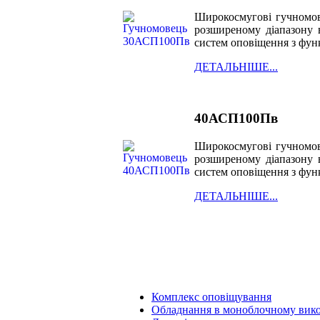
Широкосмугові гучномовц
розширеному діапазону в
систем оповіщення з фун
ДЕТАЛЬНІШЕ...
40АСП100Пв
Широкосмугові гучномовц
розширеному діапазону в
систем оповіщення з фун
ДЕТАЛЬНІШЕ...
Комплекс оповіщування
Обладнання в моноблочному вик