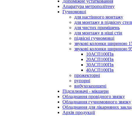
Допоміжне устатковання
Апаратура метрополітену
Гучномовці
для настінного монтажу
для монтажу в підвісну сте
для чистих приміщень
для монтажу в ніші стін
підвісні гучномовці
звукові колонки шириною 1
звукові колонки шириною 9
10АСП100Пв
20АСП100Пв
30АСП100Пв
40АСП100Пв
прожекторні
рупорні
вибухозахищені
Підсилювачі - мікшери
Обладнання провідного звязку
Обладнання гучномовного звязку
Обладнання для лікарняних закла
Архів продукції