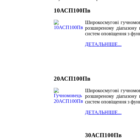
10АСП100Пв
Широкосмугові гучномовц
розширеному діапазону в
систем оповіщення з фун
ДЕТАЛЬНІШЕ...
20АСП100Пв
Широкосмугові гучномовц
розширеному діапазону в
систем оповіщення з фун
ДЕТАЛЬНІШЕ...
30АСП100Пв