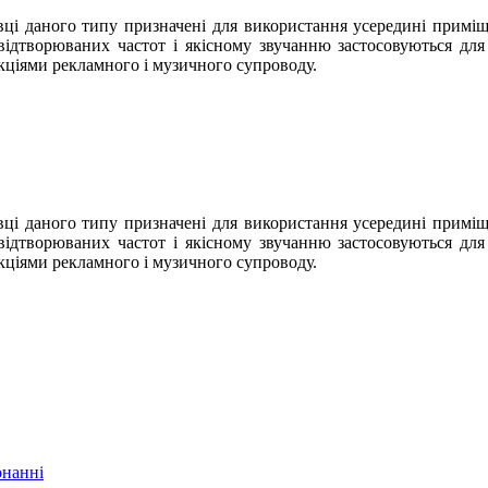
і даного типу призначені для використання усередині приміщ
ідтворюваних частот і якісному звучанню застосовуються для
кціями рекламного і музичного супроводу.
і даного типу призначені для використання усередині приміщ
ідтворюваних частот і якісному звучанню застосовуються для
кціями рекламного і музичного супроводу.
онанні