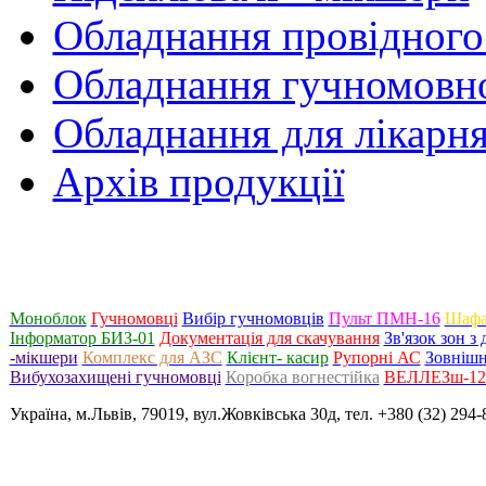
Обладнання провідного
Обладнання гучномовно
Обладнання для лікарня
Архів продукції
Моноблок
Гучномовці
Вибір гучномовців
Пульт ПМН-16
Шафа
Інформатор БИЗ-01
Документація для скачування
Зв'язок зон 
-мікшери
Комплекс для АЗС
Клієнт- касир
Рупорні АС
Зовнішн
Вибухозахищені гучномовці
Коробка вогнестійка
ВЕЛЛЕЗш-120
Україна, м.Львів, 79019, вул.Жовківська 30д, тел. +380 (32) 294-