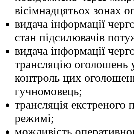
вісімнадцятьох зонах о
видача інформації черг
стан підсилювачів поту
видача інформації черг
трансляцію оголошень у
контроль цих оголошен
гучномовець;
трансляція екстреного 
режимі;
можливість оперативно