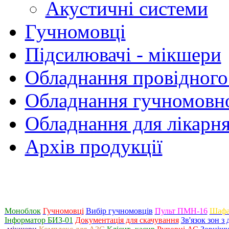
Акустичні системи
Гучномовці
Підсилювачі - мікшери
Обладнання провідного
Обладнання гучномовно
Обладнання для лікарня
Архів продукції
Моноблок
Гучномовці
Вибір гучномовців
Пульт ПМН-16
Шафа
Інформатор БИЗ-01
Документація для скачування
Зв'язок зон 