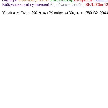
-мікшери
Комплекс для АЗС
Клієнт- касир
Рупорні АС
Зовнішн
Вибухозахищені гучномовці
Коробка вогнестійка
ВЕЛЛЕЗш-120
Україна, м.Львів, 79019, вул.Жовківська 30д, тел. +380 (32) 294-