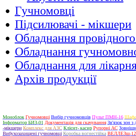
Гучномовці
Підсилювачі - мікшери
Обладнання провідного
Обладнання гучномовно
Обладнання для лікарня
Архів продукції
Моноблок
Гучномовці
Вибір гучномовців
Пульт ПМН-16
Шафа
Інформатор БИЗ-01
Документація для скачування
Зв'язок зон 
-мікшери
Комплекс для АЗС
Клієнт- касир
Рупорні АС
Зовнішн
Вибухозахищені гучномовці
Коробка вогнестійка
ВЕЛЛЕЗш-120