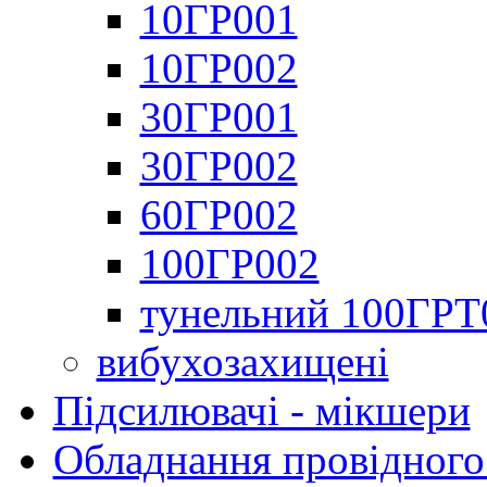
10ГР001
10ГР002
30ГР001
30ГР002
60ГР002
100ГР002
тунельний 100ГРТ
вибухозахищені
Підсилювачі - мікшери
Обладнання провідного