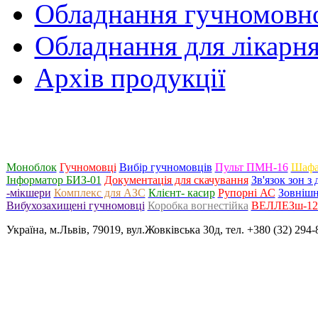
Обладнання гучномовно
Обладнання для лікарня
Архів продукції
Моноблок
Гучномовці
Вибір гучномовців
Пульт ПМН-16
Шафа
Інформатор БИЗ-01
Документація для скачування
Зв'язок зон 
-мікшери
Комплекс для АЗС
Клієнт- касир
Рупорні АС
Зовнішн
Вибухозахищені гучномовці
Коробка вогнестійка
ВЕЛЛЕЗш-120
Україна, м.Львів, 79019, вул.Жовківська 30д, тел. +380 (32) 294-