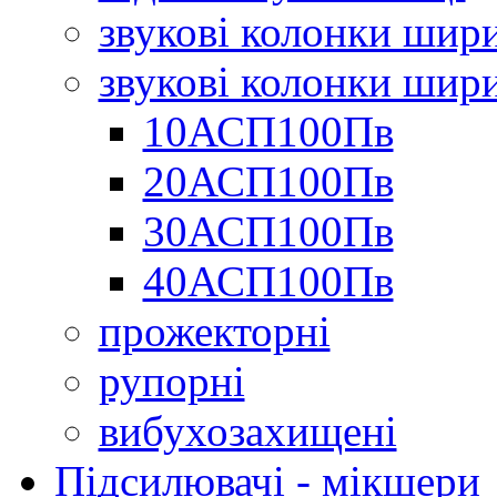
звукові колонки шир
звукові колонки шир
10АСП100Пв
20АСП100Пв
30АСП100Пв
40АСП100Пв
прожекторні
рупорні
вибухозахищені
Підсилювачі - мікшери