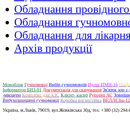
Обладнання провідного
Обладнання гучномовно
Обладнання для лікарня
Архів продукції
Моноблок
Гучномовці
Вибір гучномовців
Пульт ПМН-16
Шафа
Інформатор БИЗ-01
Документація для скачування
Зв'язок зон 
-мікшери
Комплекс для АЗС
Клієнт- касир
Рупорні АС
Зовнішн
Вибухозахищені гучномовці
Коробка вогнестійка
ВЕЛЛЕЗш-120
Україна, м.Львів, 79019, вул.Жовківська 30д, тел. +380 (32) 294-