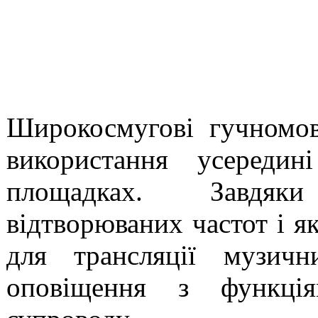
Широкосмугові гучномов
використання усереди
площадках. Завдяк
відтворюваних частот і я
для трансляції музич
оповіщення з функці