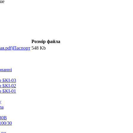
ьше
Розмір файла
Паспорт
548 Kb
онанні
ю БКІ-03
ю БКІ-02
ю БКІ-01
у
ла
30В
100/30