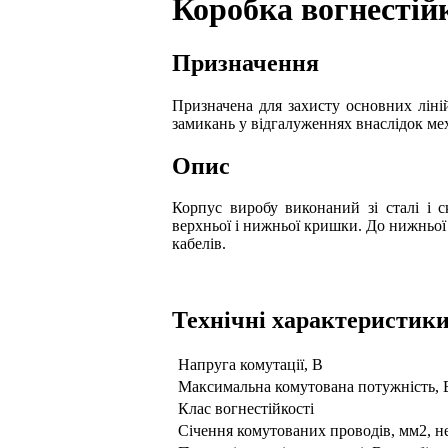
Коробка вогнестій
Призначення
Призначена для захисту основних ліній
замикань у відгалуженнях внаслідок ме
Опис
Корпус виробу виконаний зі сталі і с
верхньої і нижньої кришки. До нижньої
кабелів.
Технічні характеристик
Напруга комутації, В
Максимальна комутована потужність, В
Клас вогнестійкості
Січення комутованих проводів, мм2, н