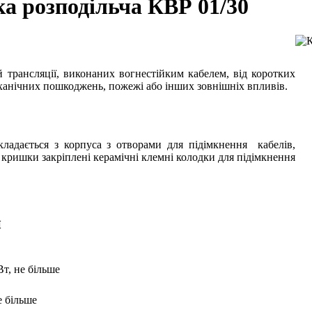
ка розподільча КВР 01/30
 трансляції, виконаних вогнестійким кабелем, від коротких
ханічних пошкоджень, пожежі або інших зовнішніх впливів.
кладається з корпуса з отворами для підімкнення кабелів,
 кришки закріплені керамічні клемні колодки для підімкнення
и
т, не більше
е більше