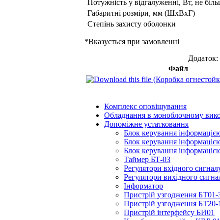
Потужність у відгалуженні, Вт, не біл
Габаритні розміри, мм (ШхВхГ)
Степінь захисту оболонки
*Вказується при замовленні
Додаток:
Файл
Комплекс оповіщування
Обладнання в моноблочному вик
Допоміжне устатковання
Блок керування інформаціє
Блок керування інформаціє
Блок керування інформаціє
Таймер БТ-03
Регулятори вхідного сигнал
Регулятори вихідного сигна
Інформатор
Пристрій узгодження БТ01-
Пристрій узгодження БТ20-
Пристрій інтерфейсу БИ01