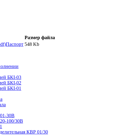
Размер файла
Паспорт
548 Kb
полнении
ей БКІ-03
ей БКІ-02
ей БКІ-01
ла
ала
Т01-30В
Т20-100/30В
1
делительная КВР 01/30