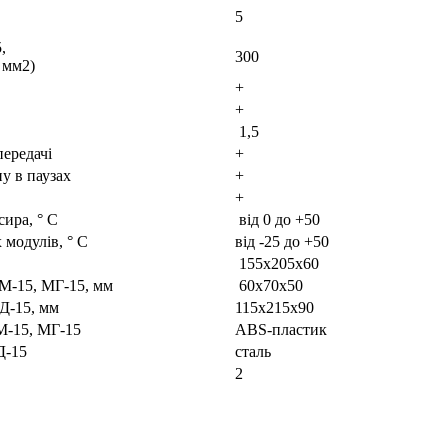
5
,
300
 мм2)
+
+
1,5
ередачі
+
у в паузах
+
+
сира, ° С
від 0 до +50
модулів, ° С
від -25 до +50
155х205х60
М-15, МГ-15, мм
60х70х50
Д-15, мм
115х215х90
М-15, МГ-15
ABS-пластик
Д-15
сталь
2