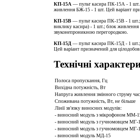
КП-15А
— пульт касира ПК-15А - 1 шт.
живлення БЖ-15 - 1 шт. Цей варіант пр
КП-15В
— пульт касира ПК-15В - 1 шт.
виклику касира) - 1 шт.; блок живлення
звуконепроникною перегородкою.
КП-15Д
— пульт касира ПК-15Д - 1 шт.
Цей варіант призначений для цілодобови
Технічні характери
Полоса пропускання, Гц
Вихідна потужність, Вт
Напруга живлення змінного струму час
Споживана потужність, Вт, не більше
Лінії зв'язку виносних модулів:
- виносний модуль з мікрофоном ММ-
- виносний модуль з гучномовцем МГ-
- виносний модуль з гучномовцем МГ-
- виносний модуль МД-15