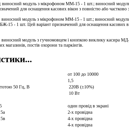
; виносний модуль з мікрофоном ММ-15 - 1 шт.; виносний модуль
изначений для оснащення касових вікон з повністю або частков
; виносний модуль з мікрофоном ММ-15 - 1 шт.; виносний модул
 БЖ-15 - 1 шт. Цей варіант призначений для оснащення касових в
; виносний модуль з гучномовцем і кнопкою виклику касира МД-1
х магазинів, постів охорони та паркінгів.
стики...
от 100 до 10000
1,5
тотою 50 Гц, В
220В (±10%)
10 Вт
15
один провід в экрані
15а
2-х провідна
15в
4-х провідна
4-х провідна