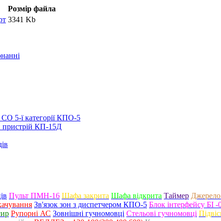
Розмір файла
рт
3341 Kb
онанні
СО 5-ї категорії КПО-5
 пристрій КП-15Д
дів
ів
Пульт ПМН-16
Шафа закрита
Шафа відкрита
Таймер
Джерело
качування
Зв'язок зон з диспетчером КПО-5
Блок інтерфейсу БІ -
сир
Рупорні АС
Зовнішні гучномовці
Стельові гучномовці
Підвіс