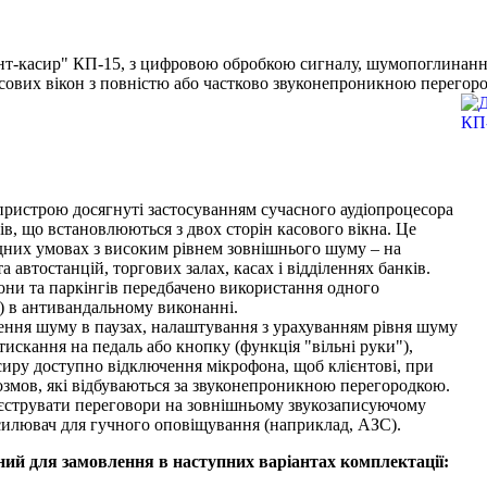
нт-касир" КП-15, з цифровою обробкою сигналу, шумопоглинанн
ових вікон з повністю або частково звуконепроникною перегоро
пристрою досягнуті застосуванням сучасного аудіопроцесора
в, що встановлюються з двох сторін касового вікна. Це
адних умовах з високим рівнем зовнішнього шуму – на
а автостанцій, торгових залах, касах і відділеннях банків.
рони та паркінгів передбачено використання одного
.) в антивандальному виконанні.
шення шуму в паузах, налаштування з урахуванням рівня шуму
искання на педаль або кнопку (функція "вільні руки"),
иру доступно відключення мікрофона, щоб клієнтові, при
озмов, які відбуваються за звуконепроникною перегородкою.
еєструвати переговори на зовнішньому звукозаписуючому
силювач для гучного оповіщування (наприклад, АЗС).
ий для замовлення в наступних варіантах комплектації: