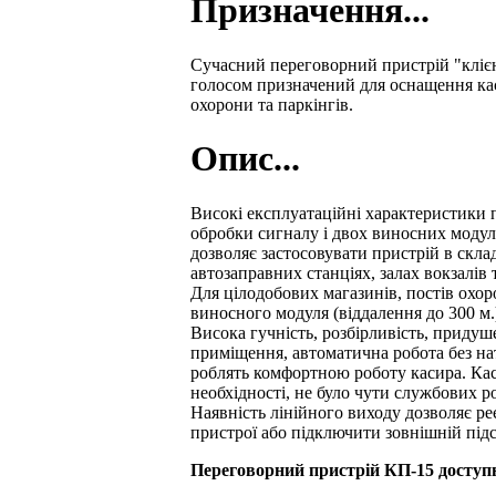
Призначення...
Сучасний переговорний пристрій "кліє
голосом призначений для оснащення кас
охорони та паркінгів.
Опис...
Високі експлуатаційні характеристики 
обробки сигналу і двох виносних модулі
дозволяє застосовувати пристрій в скл
автозаправних станціях, залах вокзалів т
Для цілодобових магазинів, постів охо
виносного модуля (віддалення до 300 м
Висока гучність, розбірливість, приду
приміщення, автоматична робота без нат
роблять комфортною роботу касира. Кас
необхідності, не було чути службових р
Наявність лінійного виходу дозволяє р
пристрої або підключити зовнішній під
Переговорний пристрій КП-15 доступн