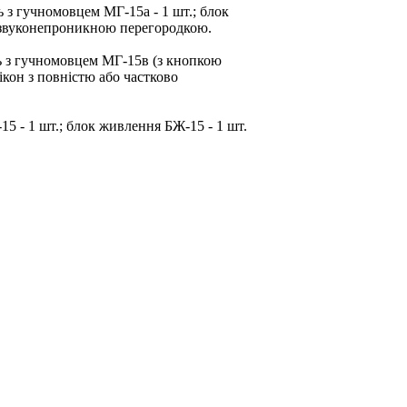
 з гучномовцем МГ-15а - 1 шт.; блок
о звуконепроникною перегородкою.
ь з гучномовцем МГ-15в (з кнопкою
ікон з повністю або частково
5 - 1 шт.; блок живлення БЖ-15 - 1 шт.