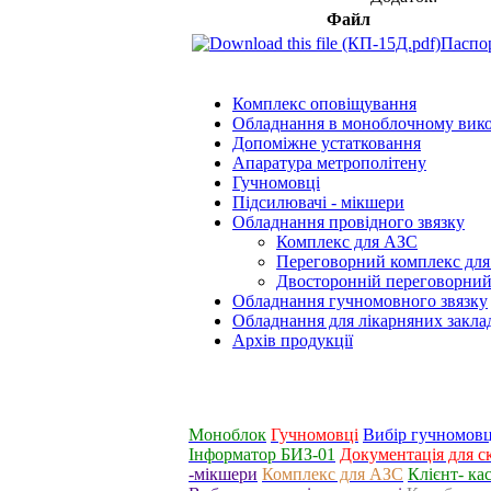
Файл
Паспо
Комплекс оповіщування
Обладнання в моноблочному вик
Допоміжне устатковання
Апаратура метрополітену
Гучномовці
Підсилювачі - мікшери
Обладнання провідного звязку
Комплекс для АЗС
Переговорний комплекс для 
Двосторонній переговорний
Обладнання гучномовного звязку
Обладнання для лікарняних закла
Архів продукції
Моноблок
Гучномовці
Вибір гучномовц
Інформатор БИЗ-01
Документація для с
-мікшери
Комплекс для АЗС
Клієнт- ка