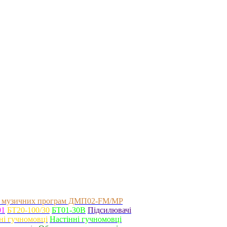
 музичних програм ДМП02-FM/MP
01
БТ20-100/30
БТ01-30В
Підсилювачі
ні гучномовці
Настінні гучномовці