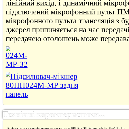
лінійний вихід, і динамічний мікро
підключений мікрофонний пульт ПМЗ
мікрофонного пульта трансляція з б
джерел припиняється на час передач
передачею оголошень може передава
Технічні характеристики...
Вихідна потужність підсилювача для виходів 100 В та 30 В (при f=1кГц, Кг=1%), Вт