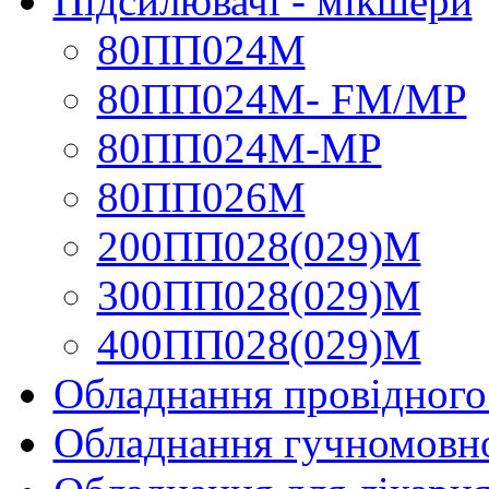
Підсилювачі - мікшери
80ПП024М
80ПП024М- FM/МР
80ПП024М-МР
80ПП026М
200ПП028(029)М
300ПП028(029)М
400ПП028(029)М
Обладнання провідного
Обладнання гучномовно