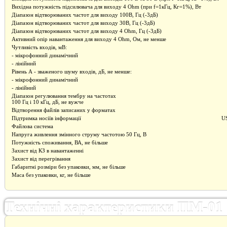
Вихідна потужність підсилювача для виходу 4 Оhm (при f=1кГц, Кг=1%), Вт
Діапазон відтворюваних частот для виходу 100В, Гц (-3дБ)
Діапазон відтворюваних частот для виходу 30В, Гц (-3дБ)
Діапазон відтворюваних частот для виходу 4 Оhm, Гц (-3дБ)
Активний опір навантаження для виходу 4 Оhm, Ом, не менше
Чутливість входів, мВ:
- мікрофонний динамічний
- лінійний
Рівень А - зваженого шуму входів, дБ, не менше:
- мікрофонний динамічний
- лінійний
Діапазон регулювання тембру на частотах
100 Гц і 10 кГц, дБ, не вужче
Відтворення файлів записаних у форматах
Підтримка носіїв інформації
US
Файлова система
Напруга живлення змінного струму частотою 50 Гц, В
Потужність споживання, ВА, не більше
Захист від КЗ в навантаженні
Захист від перегрівання
Габаритні розміри без упаковки, мм, не більше
Маса без упаковки, кг, не більше
Технічні характеристики ПМ-01