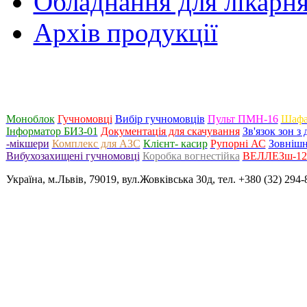
Обладнання для лікарня
Архів продукції
Моноблок
Гучномовці
Вибір гучномовців
Пульт ПМН-16
Шафа
Інформатор БИЗ-01
Документація для скачування
Зв'язок зон 
-мікшери
Комплекс для АЗС
Клієнт- касир
Рупорні АС
Зовнішн
Вибухозахищені гучномовці
Коробка вогнестійка
ВЕЛЛЕЗш-120
Україна, м.Львів, 79019, вул.Жовківська 30д, тел. +380 (32) 294-