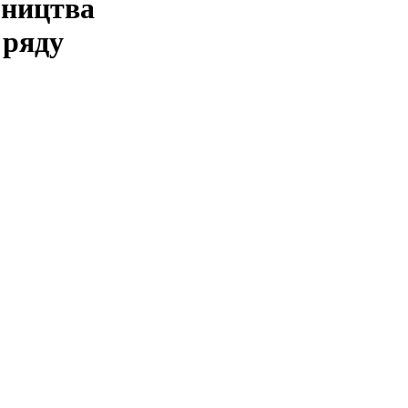
бництва
 ряду