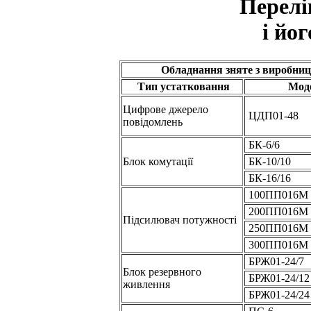
Перелі
і йо
Обладнання зняте з виробни
Тип устатковання
Мод
Цифрове джерело
ЦДП01-48
повідомлень
БК-6/6
Блок комутації
БК-10/10
БК-16/16
100ПП016М
200ПП016М
Підсилювач потужності
250ПП016М
300ПП016М
БРЖ01-24/7
Блок резервного
БРЖ01-24/12
живлення
БРЖ01-24/24