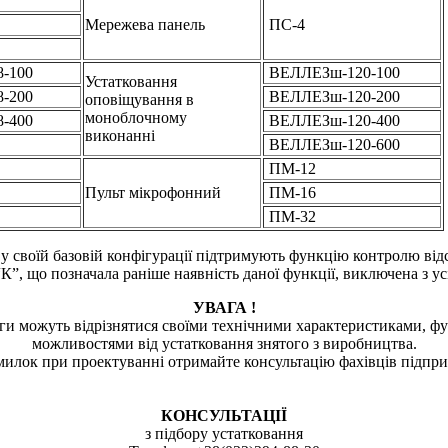
Мережева панель
ПС-4
-100
ВЕЛЛЕЗш-120-100
Устатковання
-200
ВЕЛЛЕЗш-120-200
оповіщування в
моноблочному
-400
ВЕЛЛЕЗш-120-400
виконанні
ВЕЛЛЕЗш-120-600
ПМ-12
Пульт мікрофонний
ПМ-16
ПМ-32
у своїй базовій конфігурації підтримують функцію контролю від
“К”, що позначала раніше наявність даної функції, виключена з ус
УВАГА !
ги можуть відрізнятися своїми технічними характеристиками, 
можливостями від устатковання знятого з виробництва.
илок при проектуванні отримайте консультацію фахівців підпри
КОНСУЛЬТАЦІЇ
з підбору устатковання