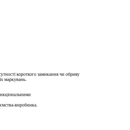
сутності короткого замикання чи обриву
іх маркувань.
функціональними
ємства-виробника.