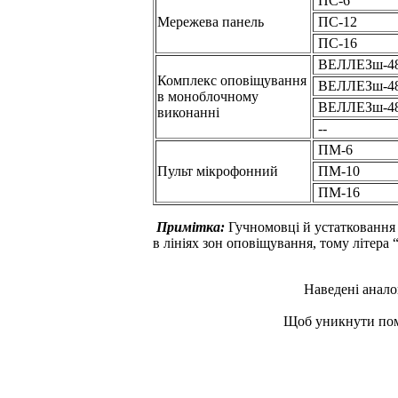
ПС-6
Мережева панель
ПС-12
ПС-16
ВЕЛЛЕЗш-48
Комплекс оповіщування
ВЕЛЛЕЗш-48
в моноблочному
ВЕЛЛЕЗш-48
виконанні
--
ПМ-6
Пульт мікрофонний
ПМ-10
ПМ-16
Примітка:
Гучномовці й устатковання 
в лініях зон оповіщування, тому літера 
Наведені анало
Щоб уникнути пом