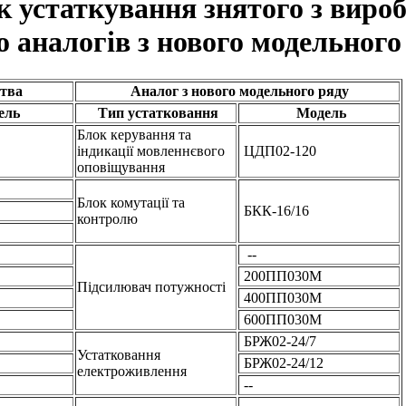
к устаткування знятого з виро
го аналогів з нового модельного
цтва
Аналог з нового модельного ряду
ель
Тип устатковання
Модель
Блок керування та
індикації мовленнєвого
ЦДП02-120
оповіщування
Блок комутації та
БКК-16/16
контролю
--
200ПП030М
Підсилювач потужності
400ПП030М
600ПП030М
БРЖ02-24/7
Устатковання
БРЖ02-24/12
електроживлення
--