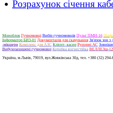
Розрахунок січення ка
Моноблок
Гучномовці
Вибір гучномовців
Пульт ПМН-16
Шафа
Інформатор БИЗ-01
Документація для скачування
Зв'язок зон 
-мікшери
Комплекс для АЗС
Клієнт- касир
Рупорні АС
Зовнішн
Вибухозахищені гучномовці
Коробка вогнестійка
ВЕЛЛЕЗш-120
Україна, м.Львів, 79019, вул.Жовківська 30д, тел. +380 (32) 294-