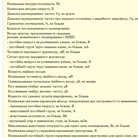
Номінальна вихідна потужність, Вт
Номінальна вихідна напруга, В
Діапазон відтворюваних частот, Гц, не вужче
Діапазон відтворюваних частот при передачі оголошень з аварійного мікрофону, Гц, н
Гармонічні спотворення, %, не більше
Кількість зон мовленнєвого оповіщування
Входи запуску, призупинення та скидання
режиму мовленнєвого оповіщування з ППКП:
- постійна напруга на розімкнених клемах, не більше, В
- постійний струм через замкнені клеми, не більше, мА
Чутливість керованого аудіовходу, мВ, не більше
Сигнал запуску керованого аудіовходу:
- постійна напруга на розімкнених клемах, не більше, В
- постійний струм через замкнені клеми, не більше, мА
Кількість лінійних входів
Номінальна чутливість лінійного входу, мВ
Співвідношення сигнал/шум лінійного входу, дБ, не менше
Регулювання тембру низьких частот, дБ
Регулювання тембру високих частот, дБ
Кількість під`єднаних пультів мікрофонних, не більше
Номінальні значення параметрів виходу повідомлення про несправності та вимкнення:
- прикладена постійна напруга, не більше, В
- комутований постійний струм, не більше, А
- комутована потужність, не більше, ВА
- внутрішній опір в замкненому стані, не більше, мОм
Максимальна комутована потужність для однієї зони оповіщування, Вт, не більше
Номінальна напруга управління керованими пристроями, В
Номінальний постійний струм управління керованими пристроями для однієї зони, не 