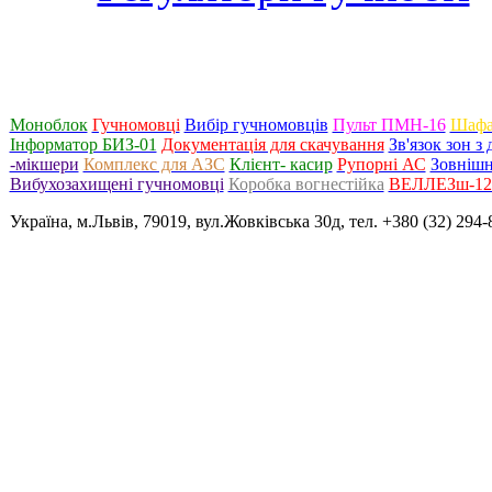
Моноблок
Гучномовці
Вибір гучномовців
Пульт ПМН-16
Шафа
Інформатор БИЗ-01
Документація для скачування
Зв'язок зон 
-мікшери
Комплекс для АЗС
Клієнт- касир
Рупорні АС
Зовнішн
Вибухозахищені гучномовці
Коробка вогнестійка
ВЕЛЛЕЗш-120
Україна, м.Львів, 79019, вул.Жовківська 30д, тел. +380 (32) 294-