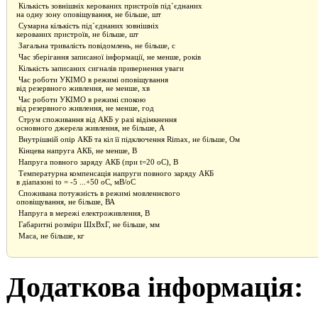
Кількість зовнішніх керованих пристроїв під`єднаних
на одну зону оповіщування, не більше, шт
Сумарна кількість під`єднаних зовнішніх
керованих пристроїв, не більше, шт
Загальна тривалість повідомлень, не більше, с
Час зберігання записаної інформації, не менше, років
Кількість записаних сигналів привернення уваги
Час роботи УКІМО в режимі оповіщування
від резервного живлення, не менше, хв
Час роботи УКІМО в режимі спокою
від резервного живлення, не менше, год
Струм споживання від АКБ у разі відімкнення
основного джерела живлення, не більше, А
Внутрішній опір АКБ та кіл її підключення Rimax, не більше, Ом
Кінцева напруга АКБ, не менше, В
Напруга повного заряду АКБ (при t=20 oC), В
Температурна компенсація напруги повного заряду АКБ
в діапазоні to = -5 ...+50 oC, мВ/oC
Споживана потужність в режимі мовленнєвого
оповіщування, не більше, ВА
Напруга в мережі електроживлення, В
Габаритні розміри ШхВхГ, не більше, мм
Маса, не більше, кг
Додаткова інформація: