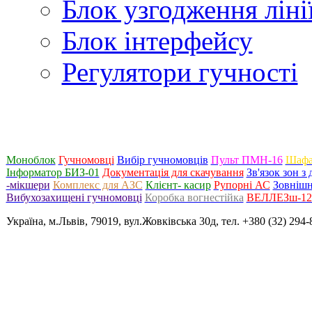
Блок узгодження ліні
Блок інтерфейсу
Регулятори гучності
Моноблок
Гучномовці
Вибір гучномовців
Пульт ПМН-16
Шафа
Інформатор БИЗ-01
Документація для скачування
Зв'язок зон 
-мікшери
Комплекс для АЗС
Клієнт- касир
Рупорні АС
Зовнішн
Вибухозахищені гучномовці
Коробка вогнестійка
ВЕЛЛЕЗш-120
Україна, м.Львів, 79019, вул.Жовківська 30д, тел. +380 (32) 294-