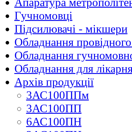
Апаратура метрополіте
Гучномовці
Підсилювачі - мікшери
Обладнання провідного
Обладнання гучномовно
Обладнання для лікарня
Архів продукції
3АС100ППм
3АС100ПП
6АС100ПН