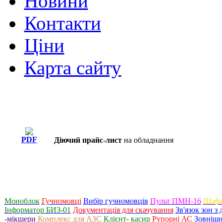
Новини
Контакти
Ціни
Карта сайту
PDF
Діючий прайс-лист
на обладнання
Моноблок
Гучномовці
Вибір гучномовців
Пульт ПМН-16
Шафа
Інформатор БИЗ-01
Документація для скачування
Зв'язок зон 
-мікшери
Комплекс для АЗС
Клієнт- касир
Рупорні АС
Зовнішн