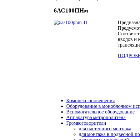
6АС100ПНм
Предназна
Предусмот
Соответст
вводов и 
трансляц
ПОДРОБН
Комплекс оповещения
Оборудование в моноблочном ис
Вспомогательное оборудование
Аппаратура метрополитена
Громкоговорители
для настенного монтажа
для монтажа в подвесной п
для чистых помещений