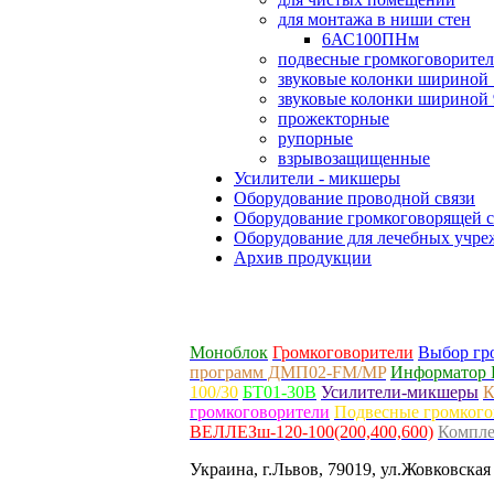
для монтажа в ниши стен
6АС100ПНм
подвесные громкоговорите
звуковые колонки шириной 
звуковые колонки шириной 
прожекторные
рупорные
взрывозащищенные
Усилители - микшеры
Оборудование проводной связи
Оборудование громкоговорящей с
Оборудование для лечебных учр
Архив продукции
Моноблок
Громкоговорители
Выбор гр
программ ДМП02-FM/MP
Информатор 
100/30
БТ01-30В
Усилители-микшеры
К
громкоговорители
Подвесные громкого
ВЕЛЛЕЗш-120-100(200,400,600)
Компле
Украина, г.Львов, 79019, ул.Жовковская 