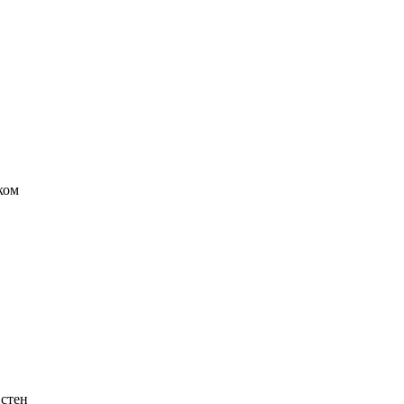
ком
 стен