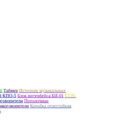
й
Таймер
Источник музыкальных
ой КПО-5
Блок интерфейса БИ-01
БТ20-
говорители
Потолочные
мкоговорители
Коробка огнестойкая
а