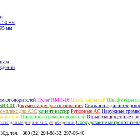
ли
150 мм
95 мм
вязи
еждений
омкоговорителей
Пульт ПМН-16
Шкаф закрытый
Шкаф открыты
БИЗ-01
Документация для скачиваниея
Связь зон с диспетчерск
омплекс для АЗС
клиент-кассир
Рупорные АС
Наружные громко
ворители
Настенные громкоговорители
Взрывозащищенные гро
ксы для медицинских учреждений
Оборудование метрополитен
30д, тел. +380 (32) 294-88-33, 297-06-40