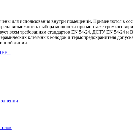
чены для использования внутри помещений. Применяются в сос
рена возможность выбора мощности при монтаже громкоговори
вует всем требованиям стандартов EN 54-24, ДСТУ EN 54-24 и B
керамических клеммных колодок и термопредохранителя допуска
ионной линии.
ЕЕ...
полнении
отолок