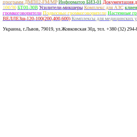
программ ДМП02-FM/MP
Информатор БИЗ-01
Документация д
100/30
БТ01-30В
Усилители-микшеры
Комплекс для АЗС
клиен
громкоговорители
Подвесные громкоговорители
Настенные гр
ВЕЛЛЕЗш-120-100(200,400,600)
Комплексы для медицинских 
Украина, г.Львов, 79019, ул.Жовковская 30д, тел. +380 (32) 294-