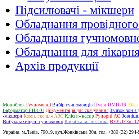
Підсилювачі - мікшери
Обладнання провідного
Обладнання гучномовно
Обладнання для лікарня
Архів продукції
Моноблок
Гучномовці
Вибір гучномовців
Пульт ПМН-16
Шафа
Інформатор БИЗ-01
Документація для скачування
Зв'язок зон 
-мікшери
Комплекс для АЗС
Клієнт- касир
Рупорні АС
Зовнішн
Вибухозахищені гучномовці
Коробка вогнестійка
ВЕЛЛЕЗш-120
Україна, м.Львів, 79019, вул.Жовківська 30д, тел. +380 (32) 294-