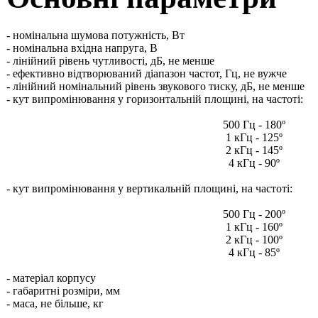
- номінальна шумова потужність, Вт
- номінальна вхідна напруга, В
- лінійний рівень чутливості, дБ, не менше
- ефективно відтворюваний діапазон частот, Гц, не вужче
- лінійний номінальний рівень звукового тиску, дБ, не менше
- кут випромінювання у горизонтальній площині, на частоті:
500 Гц - 180º
1 кГц - 125º
2 кГц - 145º
4 кГц - 90º
- кут випромінювання у вертикальній площині, на частоті:
500 Гц - 200º
1 кГц - 160º
2 кГц - 100º
4 кГц - 85º
- матеріал корпусу
- габаритні розміри, мм
- маса, не більше, кг