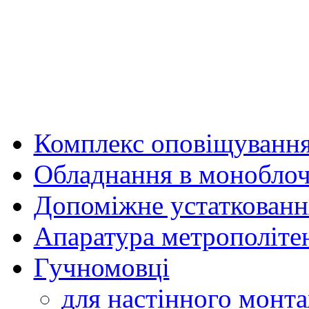
Комплекс оповіщуванн
Обладнання в моноблоч
Допоміжне устаткованн
Апаратура метрополіте
Гучномовці
для настінного монт